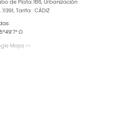
bo de Plata 186, Urbanización
. 11391, Tarifa · CÁDIZ
das:
 5º49’7″ O
ogle Maps >>