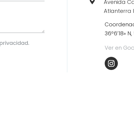

Avenida Ca
Atlanterra I
Coordena
36º6’18» N,
 privacidad.
Ver en Go