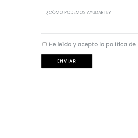
He
leído y acepto
la política de