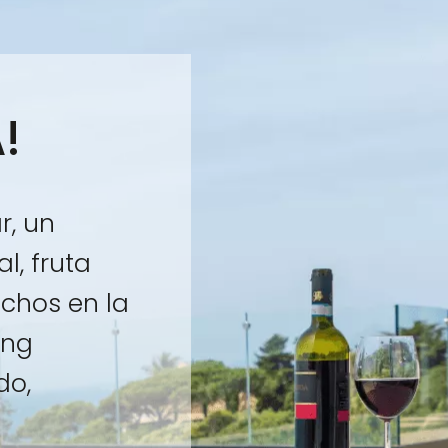
!
r, un
, fruta
echos en la
ing
do,