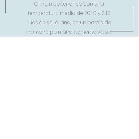
Clima mediterráneo con una
temperatura media de 20ºC y 330
días de sol al año, en un paraje de
montaña permanentemente verde.