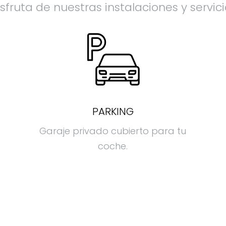
sfruta de nuestras instalaciones y servic
PARKING
s
Garaje privado cubierto para tu
coche.